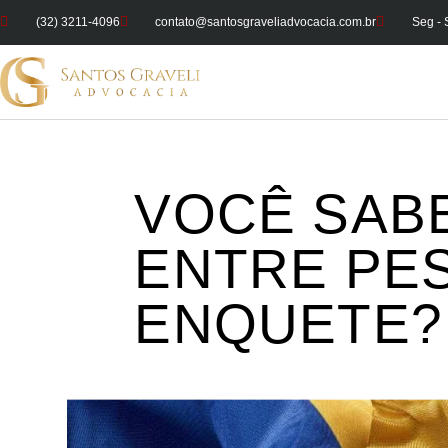
(32) 3211-4096
contato@santosgraveliadvocacia.com.br
Seg - 
VOCÊ SABE
ENTRE PES
ENQUETE?